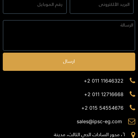
ارسال
11646322 011 2+
12716668 011 2+
54554676 015 2+
sales@ipsc-eg.com
٦، محور السادات الحي الثالث، مدينة