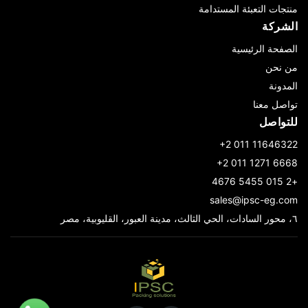
منتجات التعبئة المستدامة
الشركة
الصفحة الرئيسية
من نحن
المدونة
تواصل معنا
للتواصل
‎+2 011 11646322
‎+2 011 1271 6668
+2 015 5455 4676
sales@ipsc-eg.com
٦، محور السادات، الحي الثالث، مدينة العبور، القليوبية، مصر